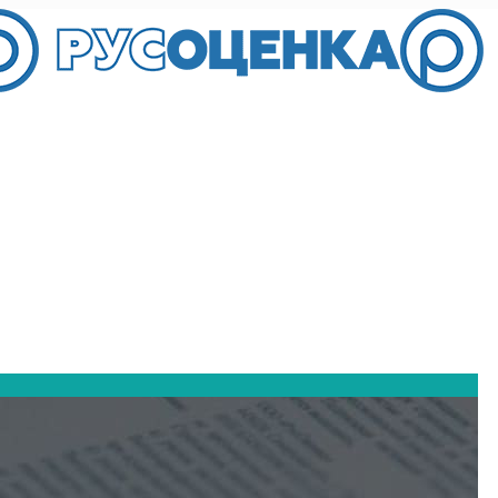
8 (8482) 28-48-08
тти, ул.Комсомольская, 94Б rosocenkatlt@mail.ru