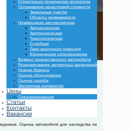
Строительно-техническая экспертиза
Оспаривание кадастровой стоимости
Земельные участки
Объекты недвижимости
Независимая автоэкспертиза
Автоэкспертиза
Автотехническая
Трасологическая
Судебная
Лако-красочного покрытия
Юридическое сопровождение
Возврат некачественного автомобиля
Рецензирование экспертных заключений
Оценка бизнеса
Оценка оборудования
Оценка ущерба
Экспертиза документов
Цены
Спецпредложения
Статьи
Контакты
Вакансии
ледников. Оценка автомобиля для наследства не